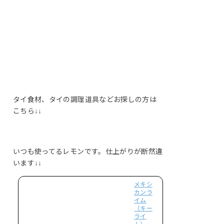
タイ食材、タイの調理道具などお探しの方は
こちら↓↓
いつも使ってるレモンです。仕上がりが断然違
います↓↓
メキシ
カンラ
イム
（キー
ライ