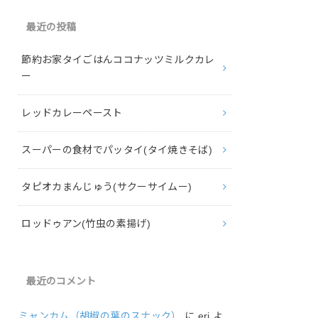
最近の投稿
節約お家タイごはんココナッツミルクカレ
ー
レッドカレーペースト
スーパーの食材でパッタイ(タイ焼きそば)
タピオカまんじゅう(サクーサイムー)
ロッドゥアン(竹虫の素揚げ)
最近のコメント
ミャンカム（胡椒の葉のスナック）
に
eri
よ