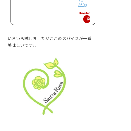
ム）
350g
楽
天
で
いろいろ試しましたがここのスパイスが一番
購
美味しいです↓↓
入