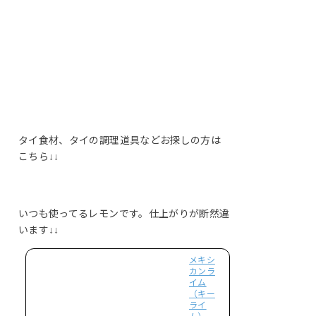
タイ食材、タイの調理道具などお探しの方は
こちら↓↓
いつも使ってるレモンです。仕上がりが断然違
います↓↓
メキシ
カンラ
イム
（キー
ライ