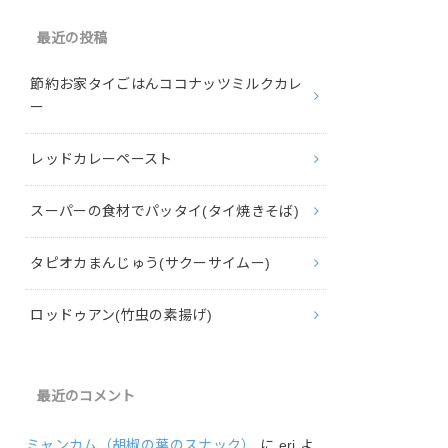
最近の投稿
節約お家タイごはんココナッツミルクカレ
ー
レッドカレーペースト
スーパーの食材でパッタイ(タイ焼きそば)
タピオカまんじゅう(サクーサイムー)
ロッドゥアン(竹虫の素揚げ)
最近のコメント
ミャンカム（胡椒の葉のスナック）
に
eri
よ