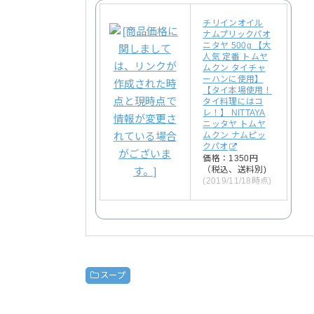
チリインオイル
ナムプリックパオ
ニタヤ 500g 【大
人気 定番 トムヤ
ムクン タイチャ
ーハンに使用】
【タイ本場使用！
タイ料理にはコ
レ！】 NITTAYA
ニッタヤ トムヤ
ムクン ナムピッ
クパオ
価格：1350円
（税込、送料別)
(2019/11/18時点)
スープ