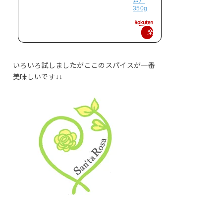
ム）
350g
楽
天
で
いろいろ試しましたがここのスパイスが一番
購
美味しいです↓↓
入