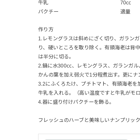
牛乳 70㏄
パクチー 適量
作り方
1.レモングラスは斜めにざく切り、ガラン
り、硬いところを取り除く。有頭海老は背
は半分に切る。
2.鍋に水300㏄、レモングラス、ガラン
かんの葉を加え弱火で1分程煮出す。更にナ
3.2にふくろたけ、プチトマト、有頭海老
牛乳を入れる。（高い温度ですと牛乳がモ
4.器に盛り付けパクチーを飾る。
フレッシュのハーブと美味しいナンプリック