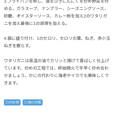
3.フライパンを熱し、油をひきにんにくを炒め野菜を炒
める。ガラスープ、ナンプラー、シーズニングソース、
砂糖、オイスターソース、カレー粉を加え2のワタリガ
ニを加え最後に1の卵液を加える。
4.器に盛り付け、1のセロリ、セロリの葉、ねぎ、赤小玉
ねぎを散らす。
ワタリガニは高温の油でカリッと揚げて香ばしく仕上げ
ています。炒めの工程では、終始強火で手早く炒め合わ
せましょう。かにの代わりに海老やイカでも美味しくで
きます。
炒め物
魚介料理