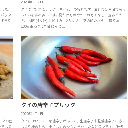
2020年1月7日
ました。
タイの宮廷料理、サクーサイムーの紹介です。最近では屋台でも売
なパッタ
っている事の多いです。見た目も華やかでおもてなしに是非どう
くずきり
ぞ。 材料(4人分) タピオカ 2カップ ［豚肉餡の材料］ 豚挽肉
100g 玉ねぎ 1/4個 にんに…
タイの唐辛子プリック
2020年1月4日
コクの屋
タイにはいろいろな唐辛子があって、生唐辛子や乾燥唐辛子、赤い
中でも美
ものや緑のもの、小さなものから大きなものなど様々です。(参考