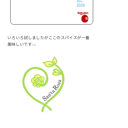
ム）
350g
楽
天
で
いろいろ試しましたがここのスパイスが一番
購
美味しいです↓↓
入