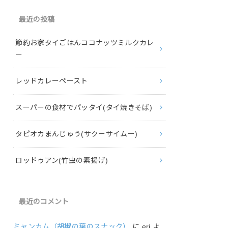
最近の投稿
節約お家タイごはんココナッツミルクカレ
ー
レッドカレーペースト
スーパーの食材でパッタイ(タイ焼きそば)
タピオカまんじゅう(サクーサイムー)
ロッドゥアン(竹虫の素揚げ)
最近のコメント
ミャンカム（胡椒の葉のスナック）
に
eri
よ