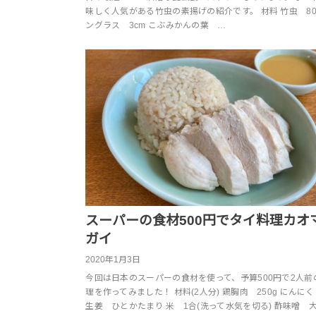
味しく人気がある竹虫の素揚げの紹介です。 材料 竹虫 80
ングラス 3cm こぶみかんの葉 …
スーパーの食材500円でタイ料理カオ
ガイ
2020年1月3日
今回は日本のスーパーの食材を使って、予算500円で2人前
理を作ってみました！ 材料(2人分) 鶏胸肉 250g にんにく
生姜 ひとかたまり 米 1合(洗って水気を切る) 酢味噌 