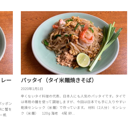
カレー
パッタイ（タイ米麺焼きそば）
2020年1月1日
辛くないタイ料理の代表、日本人にも人気のパッタイです。タイで
は専用の麺を使って調理しますが、今回は日本でも手に入りやすい
パッポン
乾燥センレック（米麺）で作っています。 材料（2人分） センレッ
華に蟹を
ク（米麺） 120g 海老 4尾 卵…
ビー帆