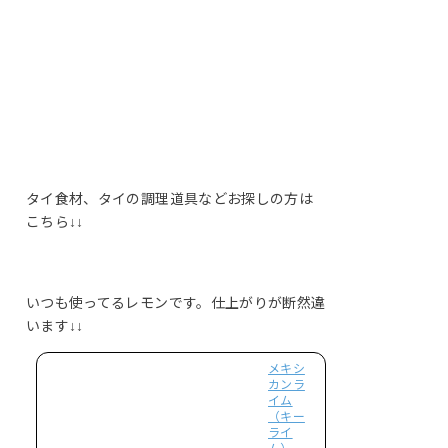
タイ食材、タイの調理道具などお探しの方は
こちら↓↓
いつも使ってるレモンです。仕上がりが断然違
います↓↓
メキシ
カンラ
イム
（キー
ライ