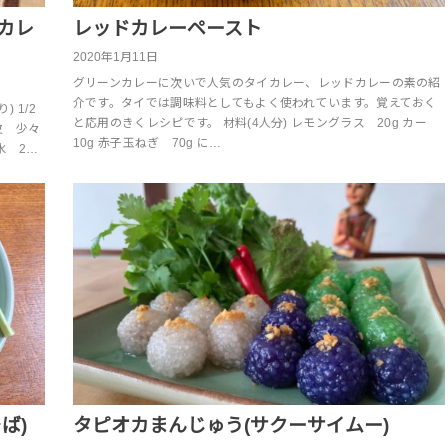
カレ
レッドカレーペースト
2020年1月11日
グリーンカレーに次いで人気のタイカレー、レッドカレーの素の紹
介です。タイでは調味料としてもよく使われています。覚えておく
 1/2
と応用のきくレシピです。 材料(4人分) レモングラス 20g カー
皮 少々
10g 赤子玉ねぎ 70g に…
水 2…
ば)
タピオカまんじゅう(サクーサイムー)