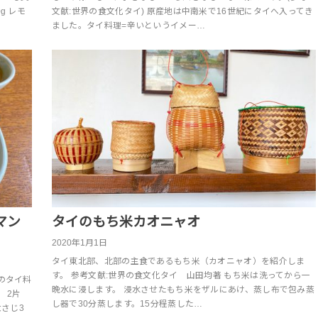
g レモ
文献:世界の食文化タイ) 原産地は中南米で16世紀にタイへ入ってき
ました。タイ料理=辛いというイメー…
マン
タイのもち米カオニャオ
2020年1月1日
タイ東北部、北部の主食であるもち米（カオニャオ）を紹介しま
す。 参考文献:世界の食文化タイ 山田均著 もち米は洗ってから一
のタイ料
晩水に浸します。 浸水させたもち米をザルにあけ、蒸し布で包み蒸
 2片
し器で30分蒸します。15分程蒸した…
大さじ3