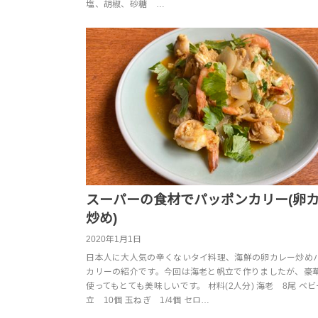
塩、胡椒、砂糖 …
スーパーの食材でパッポンカリー(卵
炒め)
2020年1月1日
日本人に大人気の辛くないタイ料理、海鮮の卵カレー炒め
カリーの紹介です。今回は海老と帆立で作りましたが、豪
使ってもとても美味しいです。 材料(2人分) 海老 8尾 ベ
立 10個 玉ねぎ 1/4個 セロ…