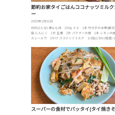
節約お家タイごはんココナッツミルク
ー
2020年1月31日
材料(2人分) 鶏もも肉 150g ナス 1本 竹の子の水煮(細切り)
袋 にんにく 1片 生姜 2片 パクチーの根 1本 レモンの
カレールウ 2かけ ココナッツミルク 1/3缶(130cc程度) 
スーパーの食材でパッタイ(タイ焼きそ