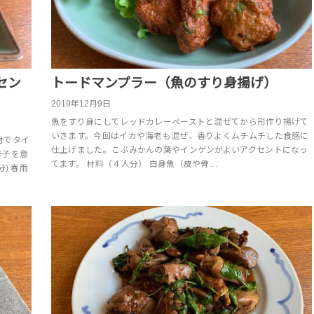
セン
トードマンプラー（魚のすり身揚げ）
2019年12月9日
魚をすり身にしてレッドカレーペーストと混ぜてから形作り揚げて
いきます。今回はイカや海老も混ぜ、香りよくムチムチした食感に
材でタイ
仕上げました。こぶみかんの葉やインゲンがよいアクセントになっ
辛子を意
てます。 材料（４人分） 白身魚（皮や骨…
) 春雨