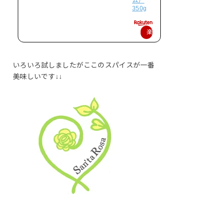
ム）
350g
楽
天
で
いろいろ試しましたがここのスパイスが一番
購
美味しいです↓↓
入