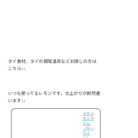
タイ食材、タイの調理道具などお探しの方は
こちら↓↓
いつも使ってるレモンです。仕上がりが断然違
います↓↓
メキシ
カンラ
イム
（キー
ライ