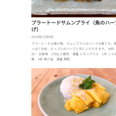
プラートードサムンプライ（魚のハー
げ）
2019年12月8日
プラートードは揚げ魚、サムンプライはハーブの事です。
っぱく炒め、たっぷりのハーブと共にいただきます。 材料
分） 白身魚 200g 小麦粉 適量 レモングラス 1本 こ
葉 4枚 揚げ油 適量 黒酢 …