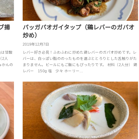
ブ揚
パッガパオガイタップ（鶏レバーのガパオ
炒め）
2019年12月7日
魚は甘酸
レバー好き必見！ふわふわに炒めた鶏レバーのガパオ炒めです。レ
（2人
バーは、白っぽい脂ののったものを選ぶととろりとした舌触りがた
ぶみかんの
まりません。ビールにもご飯にもぴったりです。 材料（2人分） 鶏
レバー 150g 塩 少々 ホーリー…