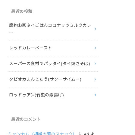
最近の投稿
節約お家タイごはんココナッツミルクカレ
ー
レッドカレーペースト
スーパーの食材でパッタイ(タイ焼きそば)
タピオカまんじゅう(サクーサイムー)
ロッドゥアン(竹虫の素揚げ)
最近のコメント
ミャンカム（胡椒の葉のスナック）
に
eri
よ