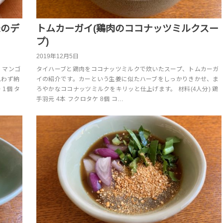
米のデ
トムカーガイ(鶏肉のココナッツミルクスー
プ)
2019年12月5日
。マンゴ
タイハーブと鶏肉をココナッツミルクで炊いたスープ、トムカーガ
思わず納
イの紹介です。カーという生姜に似たハーブをしっかりきかせ、ま
1個 タ
ろやかなココナッツミルクをキリッと仕上げます。 材料(4人分) 鶏
手羽元 4本 フクロタケ 8個 コ…