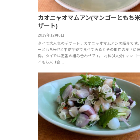
カオニャオマムアン(マンゴーともち
ザート)
2019年12月6日
タイで大人気のデザート、カオニャオマムアンの紹介です
ーともち米⁉︎と半信半疑で食べてみるとその相性の良さに
得。タイでは定番の組み合わせです。 材料(4人分) マンゴー 
イもち米 1合…