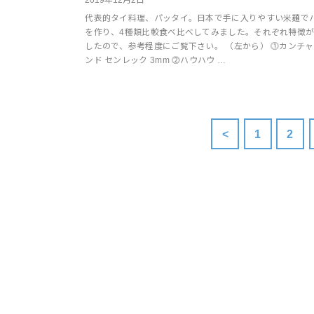
代表的タイ料理、パッタイ。日本で手に入りやすい米麺で
を作り、4種類比較食べ比べしてみました。それぞれ特徴
したので、参考程度にご覧下さい。 （左から） ⓵カンチ
ンド センレック 3mm ⓶ハウハウ …
<
1
2