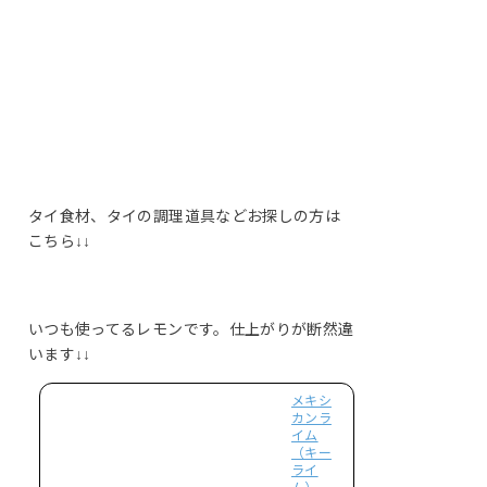
タイ食材、タイの調理道具などお探しの方は
こちら↓↓
いつも使ってるレモンです。仕上がりが断然違
います↓↓
メキシ
カンラ
イム
（キー
ライ