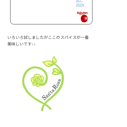
ム）
350g
楽
天
で
いろいろ試しましたがここのスパイスが一番
購
美味しいです↓↓
入