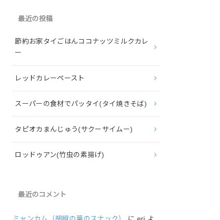
最近の投稿
節約お家タイごはんココナッツミルクカレ
ー
レッドカレーペースト
スーパーの食材でパッタイ(タイ焼きそば)
タピオカまんじゅう(サクーサイムー)
ロッドゥアン(竹虫の素揚げ)
最近のコメント
ミャンカム（胡椒の葉のスナック）
に
eri
よ